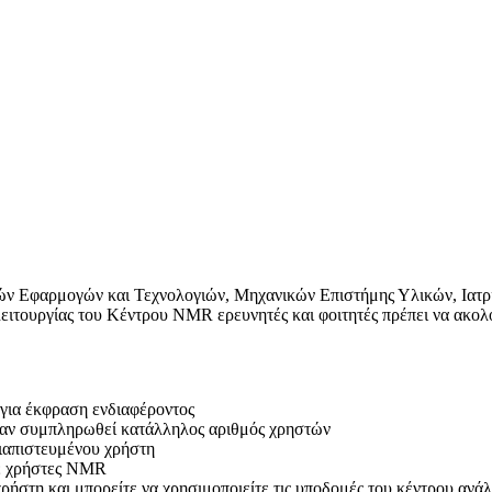
κών Εφαρμογών και Τεχνολογιών, Μηχανικών Επιστήμης Υλικών, Ιατρι
λειτουργίας του Κέντρου NMR ερευνητές και φοιτητές πρέπει να ακ
 για έκφραση ενδιαφέροντος
αν συμπληρωθεί κατάλληλος αριθμός χρηστών
ιαπιστευμένου χρήστη
ετε χρήστες NMR
χρήστη και μπορείτε να χρησιμοποιείτε τις υποδομές του κέντρου ανάλ