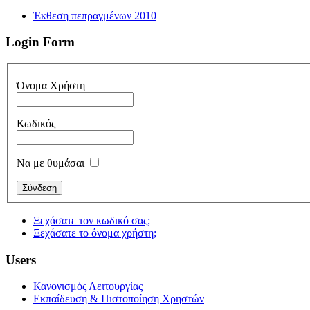
Έκθεση πεπραγμένων 2010
Login Form
Όνομα Χρήστη
Κωδικός
Να με θυμάσαι
Ξεχάσατε τον κωδικό σας;
Ξεχάσατε το όνομα χρήστη;
Users
Κανονισμός Λειτουργίας
Εκπαίδευση & Πιστοποίηση Χρηστών