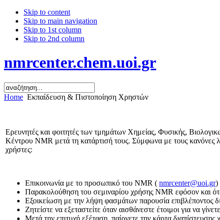
Skip to content
Skip to main navigation
Skip to 1st column
Skip to 2nd column
nmrcenter.chem.uoi.gr
Home
Εκπαίδευση & Πιστοποίηση Χρηστών
Ερευνητές και φοιτητές των τμημάτων Χημείας, Φυσικής, Βιολογι
Κέντρου NMR μετά τη κατάρτισή τους. Σύμφωνα με τους κανόνες 
χρήστες:
Επικοινωνία με το προσωπικό του NMR (
nmrcenter@uoi.gr
)
Παρακολούθηση του σεμιναρίου χρήσης NMR εφόσον και ότ
Εξοικείωση με την λήψη φασμάτων παρουσία επιβλέποντος δ
Ζητείστε να εξεταστείτε όταν αισθάνεστε έτοιμοι για να γίν
Μετά την επιτυχή εξέταση, παίρνετε την κάρτα διαπίστευσης 