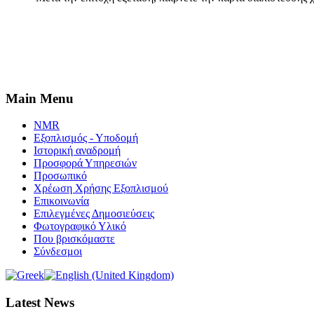
Main Menu
NMR
Εξοπλισμός - Υποδομή
Ιστορική αναδρομή
Προσφορά Υπηρεσιών
Προσωπικό
Χρέωση Χρήσης Εξοπλισμού
Επικοινωνία
Επιλεγμένες Δημοσιεύσεις
Φωτογραφικό Υλικό
Που βρισκόμαστε
Σύνδεσμοι
Latest News