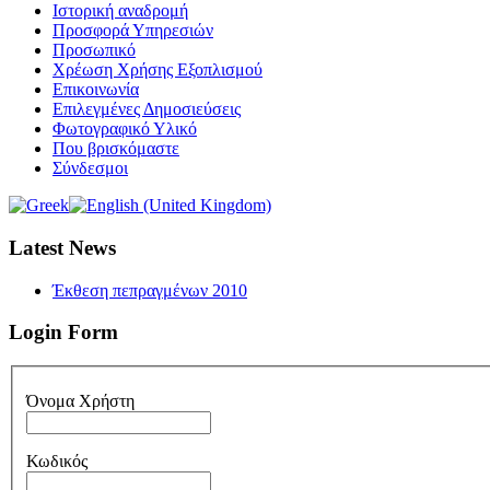
Ιστορική αναδρομή
Προσφορά Υπηρεσιών
Προσωπικό
Χρέωση Χρήσης Εξοπλισμού
Επικοινωνία
Επιλεγμένες Δημοσιεύσεις
Φωτογραφικό Υλικό
Που βρισκόμαστε
Σύνδεσμοι
Latest News
Έκθεση πεπραγμένων 2010
Login Form
Όνομα Χρήστη
Κωδικός